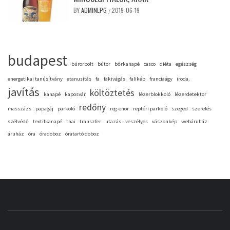
BY
ADMINLPG
2019-06-19
/
budapest
búrorbolt
bútor
bőrkanapé
casco
diéta
egészség
energetikai tanúsítvány
etanusítás
fa
fakivágás
falikép
franciaágy
iroda,
javítás
költöztetés
kanapé
kaposvár
lézerblokkoló
lézerdetektor
redőny
masszázs
papagáj
parkoló
reg-enor
reptéri parkoló
szeged
szerelés
szélvédő
textilkanapé
thai
transzfer
utazás
veszélyes
vászonkép
webáruház
áruház
óra
óradoboz
óratartó doboz