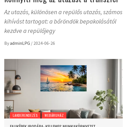
Az utazás, különösen a repülős utazás, számos
kihívást tartogat: a bőröndök bepakolásától
kezdve a repülőjegy
By
adminLPG
/
2024-06-26
LAKBERENDEZÉS
WEBÁRUHÁZ
FALIKÉPEK IRODÁBA: KELLEMES MUNKAKÖRNYEZET