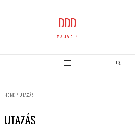
Skip
to
DDD
content
MAGAZIN
Primary
Menu
HOME
UTAZÁS
UTAZÁS