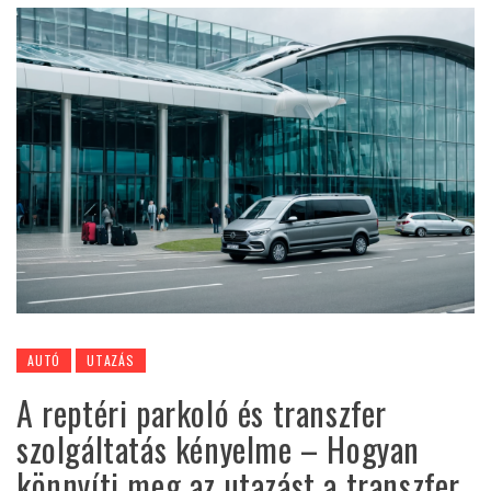
AUTÓ
UTAZÁS
A reptéri parkoló és transzfer
szolgáltatás kényelme – Hogyan
könnyíti meg az utazást a transzfer