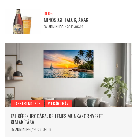
BLOG
MINŐSÉGI ITALOK, ÁRAK
BY
ADMINLPG
2019-06-19
/
LAKBERENDEZÉS
WEBÁRUHÁZ
FALIKÉPEK IRODÁBA: KELLEMES MUNKAKÖRNYEZET
KIALAKÍTÁSA
BY
ADMINLPG
2026-04-18
/