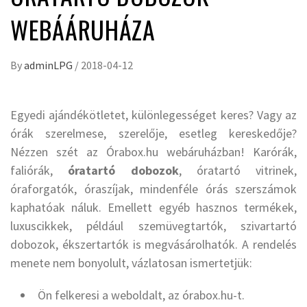
WEBÁÁRUHÁZA
By
adminLPG
/
2018-04-12
Egyedi ajándékötletet, különlegességet keres? Vagy az
órák szerelmese, szerelője, esetleg kereskedője?
Nézzen szét az Órabox.hu webáruházban! Karórák,
faliórák,
óratartó dobozok
, óratartó vitrinek,
óraforgatók, óraszíjak, mindenféle órás szerszámok
kaphatóak náluk. Emellett egyéb hasznos termékek,
luxuscikkek, például szemüvegtartók, szivartartó
dobozok, ékszertartók is megvásárolhatók. A rendelés
menete nem bonyolult, vázlatosan ismertetjük:
Ön felkeresi a weboldalt, az órabox.hu-t.