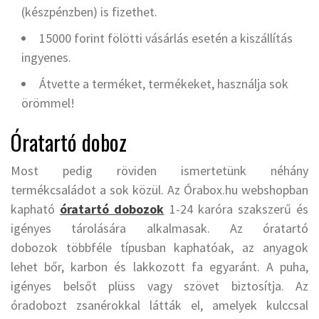
(készpénzben) is fizethet.
15000 forint fölötti vásárlás esetén a kiszállítás
ingyenes.
Átvette a terméket, termékeket, használja sok
örömmel!
Óratartó doboz
Most pedig röviden ismertetünk néhány
termékcsaládot a sok közül. Az Órabox.hu webshopban
kapható
óratartó dobozok
1-24 karóra szakszerű és
igényes tárolására alkalmasak. Az óratartó
dobozok többféle típusban kaphatóak, az anyagok
lehet bőr, karbon és lakkozott fa egyaránt. A puha,
igényes belsőt plüss vagy szövet biztosítja. Az
óradobozt zsanérokkal látták el, amelyek kulccsal