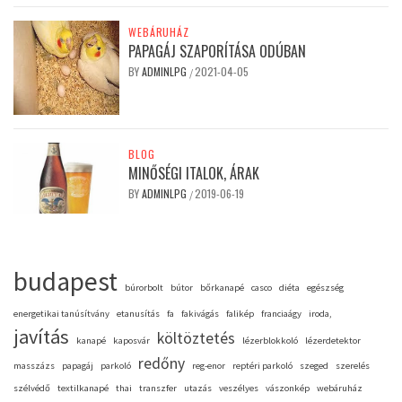
WEBÁRUHÁZ
PAPAGÁJ SZAPORÍTÁSA ODÚBAN
BY
ADMINLPG
2021-04-05
/
BLOG
MINŐSÉGI ITALOK, ÁRAK
BY
ADMINLPG
2019-06-19
/
budapest
búrorbolt
bútor
bőrkanapé
casco
diéta
egészség
energetikai tanúsítvány
etanusítás
fa
fakivágás
falikép
franciaágy
iroda,
javítás
költöztetés
kanapé
kaposvár
lézerblokkoló
lézerdetektor
redőny
masszázs
papagáj
parkoló
reg-enor
reptéri parkoló
szeged
szerelés
szélvédő
textilkanapé
thai
transzfer
utazás
veszélyes
vászonkép
webáruház