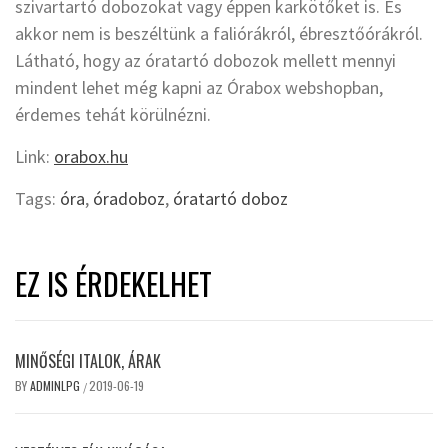
szivartartó dobozokat vagy éppen karkötőket is. És
akkor nem is beszéltünk a faliórákról, ébresztőórákról.
Látható, hogy az óratartó dobozok mellett mennyi
mindent lehet még kapni az Órabox webshopban,
érdemes tehát körülnézni.
Link:
orabox.hu
Tags:
óra
,
óradoboz
,
óratartó doboz
EZ IS ÉRDEKELHET
MINŐSÉGI ITALOK, ÁRAK
BY
ADMINLPG
2019-06-19
/