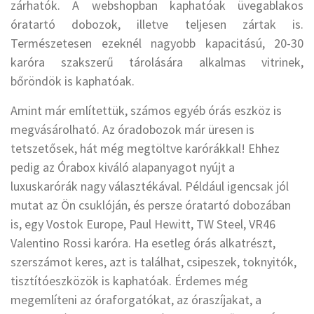
zárhatók. A webshopban kaphatóak üvegablakos
óratartó dobozok, illetve teljesen zártak is.
Természetesen ezeknél nagyobb kapacitású, 20-30
karóra szakszerű tárolására alkalmas vitrinek,
bőröndök is kaphatóak.
Amint már említettük, számos egyéb órás eszköz is
megvásárolható. Az óradobozok már üresen is
tetszetősek, hát még megtöltve karórákkal! Ehhez
pedig az Órabox kiváló alapanyagot nyújt a
luxuskarórák nagy választékával. Például igencsak jól
mutat az Ön csuklóján, és persze óratartó dobozában
is, egy Vostok Europe, Paul Hewitt, TW Steel, VR46
Valentino Rossi karóra. Ha esetleg órás alkatrészt,
szerszámot keres, azt is találhat, csipeszek, toknyitók,
tisztítóeszközök is kaphatóak. Érdemes még
megemlíteni az óraforgatókat, az óraszíjakat, a