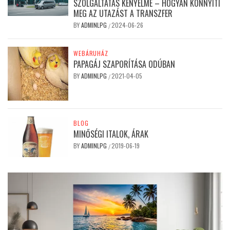
SZOLGÁLTATÁS KÉNYELME – HOGYAN KÖNNYÍTI
MEG AZ UTAZÁST A TRANSZFER
BY
ADMINLPG
2024-06-26
/
WEBÁRUHÁZ
PAPAGÁJ SZAPORÍTÁSA ODÚBAN
BY
ADMINLPG
2021-04-05
/
BLOG
MINŐSÉGI ITALOK, ÁRAK
BY
ADMINLPG
2019-06-19
/